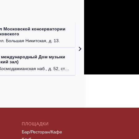
л Московской консерватории
Централ
йковского
г. Моск
ул. Большая Никитская, д. 13.
 международный Дом музыки
Клуб Ba
кий зал)
г. Моск
осмодамианская наб., д. 52, стр. 8.
ПЛОЩАДКИ
Бар/Ресторан/Кафе