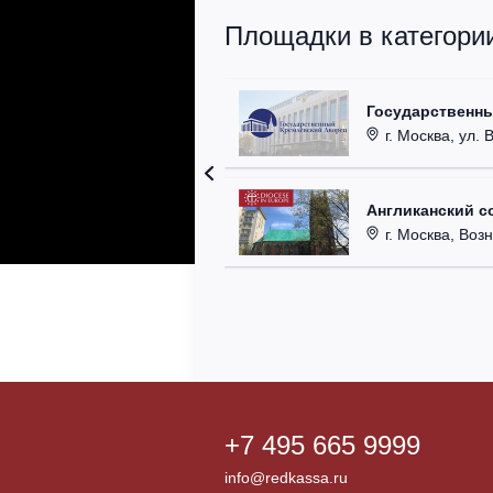
Площадки в категори
Государственн
г. Москва, ул. 
Англиканский с
г. Москва, Возн
+7 495 665 9999
info@redkassa.ru