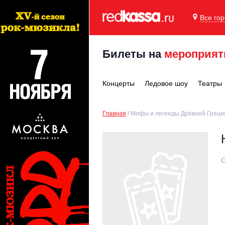
Все го
Билеты на
мероприят
Концерты
Ледовое шоу
Театры
Главная
Мифы и легенды Древней Греци
С