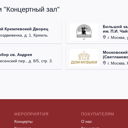
и "Концертный зал"
Большой за
ый Кремлевский Дворец
им. П.И. Ча
Воздвиженка, д. 1, Кремль.
г. Москва, 
Московский
обор св. Андрея
(Светлановс
есенский пер., д. 8/5, стр. 3.
г. Москва, К
МЕРОПРИЯТИЯ
ПОКУПАТЕЛЯМ
Концерты
О нас