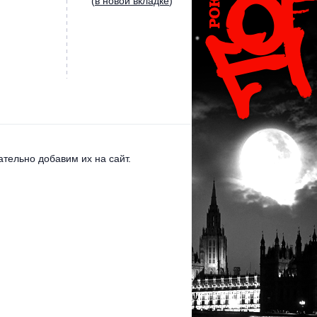
(
в новой вкладке
)
тельно добавим их на сайт.