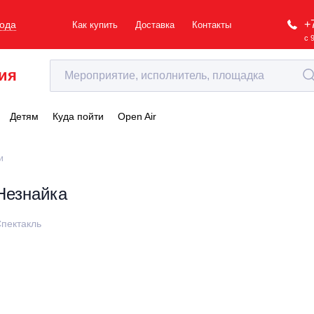
+
рода
Как купить
Доставка
Контакты
с 
ия
Детям
Куда пойти
Open Air
и
Незнайка
пектакль