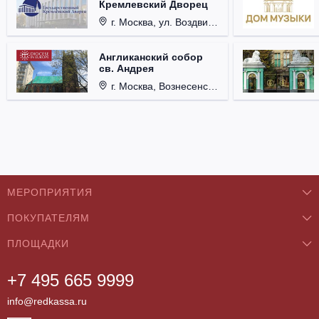
Кремлевский Дворец
г. Москва, ул. Воздвиженка, д. 1, Кремль.
Англиканский собор
св. Андрея
г. Москва, Вознесенский пер., д. 8/5, стр. 3.
МЕРОПРИЯТИЯ
ПОКУПАТЕЛЯМ
Концерты
ПЛОЩАДКИ
О нас
Классика
+7 495 665 9999
Бар/Ресторан/Кафе
Как купить
Театры
info@redkassa.ru
Клуб
Возврат билетов
Фестивали