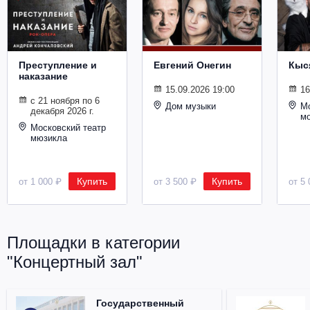
Металл
Преступление и
Евгений Онегин
Кыс
наказание
15.09.2026 19:00
16
с 21 ноября по 6
Дом музыки
Мо
декабря 2026 г.
м
Московский театр
мюзикла
Купить
Купить
от 1 000 ₽
от 3 500 ₽
от 5 
Площадки в категории
"Концертный зал"
Государственный