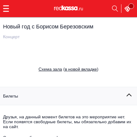
с
9:00
до
23:00
Новый год с Борисом Березовским
Заказать
обратный
Концерт
звонок
Главная
Все события
Выбрать мероприятие
Инди
Cхема зала
(
в новой вкладке
)
Все события
Как купить
Электронная музыка
Rap, hip-hop, RnB
Билеты
Все события
Контакты
Панк
Поэтический вечер
Друзья, на данный момент билетов на это мероприятие нет.
Если появятся свободные билеты, мы обязательно добавим их
Все события
Выбрать другой город
Концерты на теплоходе
на сайт.
Опера