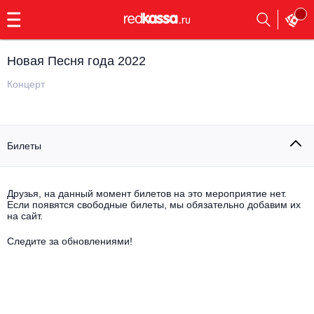
с
9:00
до
23:00
Новая Песня года 2022
Заказать
обратный
Концерт
звонок
Главная
Все события
Билеты
Выбрать мероприятие
Инди
Все события
Как купить
Электронная музыка
Друзья, на данный момент билетов на это мероприятие нет.
Если появятся свободные билеты, мы обязательно добавим их
на сайт.
Rap, hip-hop, RnB
Все события
Следите за обновлениями!
Контакты
Панк
Поэтический вечер
Все события
Выбрать другой город
Концерты на теплоходе
Опера