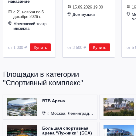
наказание
Металл
15.09.2026 19:00
16
с 21 ноября по 6
Дом музыки
Мо
декабря 2026 г.
м
Московский театр
мюзикла
Купить
Купить
от 1 000 ₽
от 3 500 ₽
от 5 
Площадки в категории
"Спортивный комплекс"
ВТБ Арена
г. Москва, Ленинградский проспект, д. 36
Большая спортивная
арена "Лужники" (БСА)