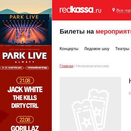
Все го
Билеты на
мероприят
Концерты
Ледовое шоу
Театры
Главная
Нескучная классика
К