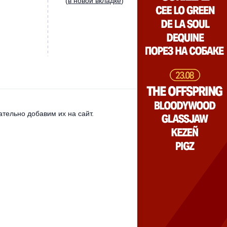
(
в новой вкладке
)
тельно добавим их на сайт.