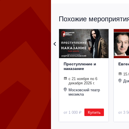
Похожие мероприятия 
Преступление и
Евге
наказание
15.
с 21 ноября по 6
До
декабря 2026 г.
Московский театр
мюзикла
Купить
от 1 000 ₽
от 3 