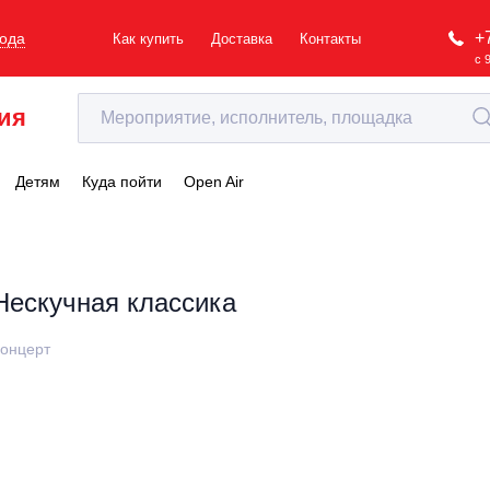
+
рода
Как купить
Доставка
Контакты
с 
ия
Детям
Куда пойти
Open Air
Нескучная классика
онцерт