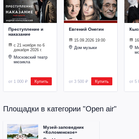
Металл
Преступление и
Евгений Онегин
Кыс
наказание
15.09.2026 19:00
16
с 21 ноября по 6
Дом музыки
Мо
декабря 2026 г.
м
Московский театр
мюзикла
Купить
Купить
от 1 000 ₽
от 3 500 ₽
от 5 
Площадки в категории "Open air"
Музей-заповедник
«Коломенское»