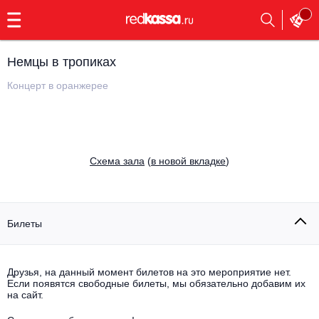
с
9:00
до
23:00
Немцы в тропиках
Заказать
обратный
Концерт в оранжерее
звонок
Главная
Все события
Выбрать мероприятие
Инди
Cхема зала
(
в новой вкладке
)
Все события
Как купить
Электронная музыка
Rap, hip-hop, RnB
Билеты
Все события
Контакты
Панк
Поэтический вечер
Друзья, на данный момент билетов на это мероприятие нет.
Если появятся свободные билеты, мы обязательно добавим их
Все события
Выбрать другой город
Концерты на теплоходе
на сайт.
Опера