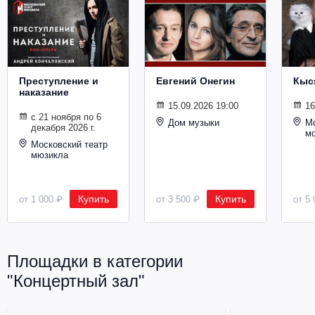
Металл
Преступление и
Евгений Онегин
Кыс
наказание
15.09.2026 19:00
16
с 21 ноября по 6
Дом музыки
Мо
декабря 2026 г.
м
Московский театр
мюзикла
Купить
Купить
от 1 000 ₽
от 3 500 ₽
от 5 
Площадки в категории
"Концертный зал"