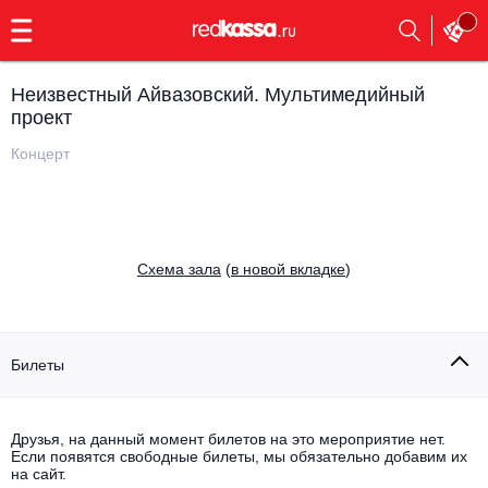
с
9:00
до
23:00
Неизвестный Айвазовский. Мультимедийный
Заказать
проект
обратный
звонок
Концерт
Главная
Все события
Выбрать мероприятие
Инди
Все события
Cхема зала
(
в новой вкладке
)
Как купить
Электронная музыка
Rap, hip-hop, RnB
Все события
Билеты
Контакты
Панк
Поэтический вечер
Все события
Друзья, на данный момент билетов на это мероприятие нет.
Выбрать другой город
Концерты на теплоходе
Если появятся свободные билеты, мы обязательно добавим их
Опера
на сайт.