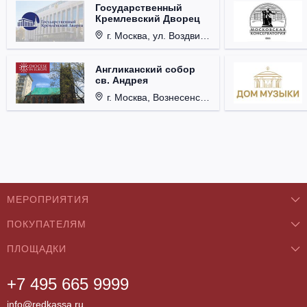
Государственный
Кремлевский Дворец
г. Москва, ул. Воздвиженка, д. 1, Кремль.
Англиканский собор
св. Андрея
г. Москва, Вознесенский пер., д. 8/5, стр. 3.
МЕРОПРИЯТИЯ
ПОКУПАТЕЛЯМ
Концерты
ПЛОЩАДКИ
О нас
Классика
+7 495 665 9999
Бар/Ресторан/Кафе
Как купить
Театры
info@redkassa.ru
Клуб