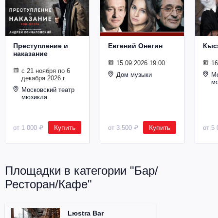
Металл
Преступление и
Евгений Онегин
Кыс
наказание
15.09.2026 19:00
16
с 21 ноября по 6
Дом музыки
Мо
декабря 2026 г.
м
Московский театр
мюзикла
Купить
Купить
от 1 000 ₽
от 3 500 ₽
от 5 
Площадки в категории "Бар/
Ресторан/Кафе"
Lюstra Bar