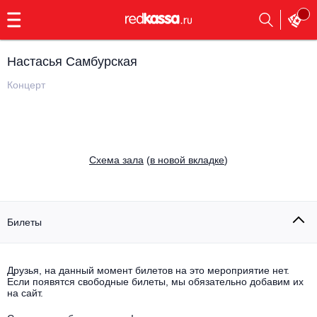
с
9:00
до
23:00
Настасья Самбурская
Заказать
обратный
Концерт
звонок
Главная
Все события
Выбрать мероприятие
Инди
Cхема зала
(
в новой вкладке
)
Все события
Как купить
Электронная музыка
Rap, hip-hop, RnB
Билеты
Все события
Контакты
Панк
Поэтический вечер
Друзья, на данный момент билетов на это мероприятие нет.
Если появятся свободные билеты, мы обязательно добавим их
Все события
Выбрать другой город
Концерты на теплоходе
на сайт.
Опера