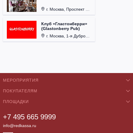
г. Москва, Проспект 60-летия Октября, д. 27.
Клуб «Гластонберри»
(Glastonberry Pub)
г. Москва, 1-я Дубровская ул., д. 13А, стр. 1.
МЕРОПРИЯТИЯ
ПОКУПАТЕЛЯМ
Концерты
ПЛОЩАДКИ
О нас
Классика
+7 495 665 9999
Бар/Ресторан/Кафе
Как купить
Театры
info@redkassa.ru
Клуб
Возврат билетов
Фестивали