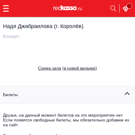
с
9:00
до
23:00
Надя Джабраилова (г. Королёв)
Заказать
обратный
Концерт
звонок
Главная
Все события
Выбрать мероприятие
Инди
Cхема зала
(
в новой вкладке
)
Все события
Как купить
Электронная музыка
Rap, hip-hop, RnB
Билеты
Все события
Контакты
Панк
Поэтический вечер
Друзья, на данный момент билетов на это мероприятие нет.
Если появятся свободные билеты, мы обязательно добавим их
Все события
Выбрать другой город
Концерты на теплоходе
на сайт.
Опера