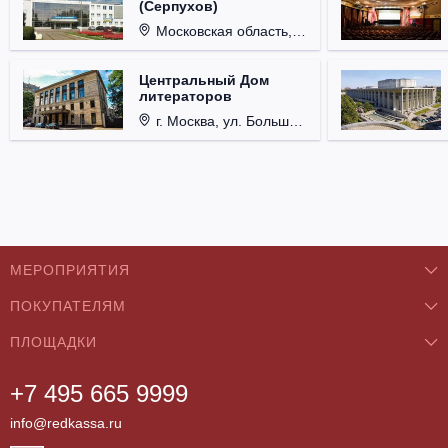
(Серпухов)
Московская область, г. Серпухов, ул. Советская, д. 90.
Центральный Дом
литераторов
г. Москва, ул. Большая Никитская, д. 53.
МЕРОПРИЯТИЯ
ПОКУПАТЕЛЯМ
Концерты
ПЛОЩАДКИ
О нас
Классика
+7 495 665 9999
Бар/Ресторан/Кафе
Как купить
Театры
info@redkassa.ru
Клуб
Возврат билетов
Фестивали