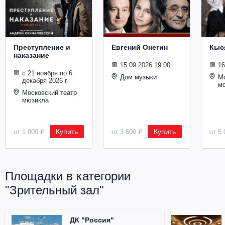
Металл
Преступление и
Евгений Онегин
Кыс
наказание
15.09.2026 19:00
16
с 21 ноября по 6
Дом музыки
Мо
декабря 2026 г.
м
Московский театр
мюзикла
Купить
Купить
от 1 000 ₽
от 3 500 ₽
от 5 
Площадки в категории
"Зрительный зал"
ДК "Россия"