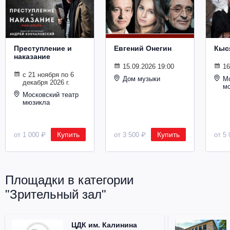
Металл
Преступление и
Евгений Онегин
Кыс
наказание
15.09.2026 19:00
16
с 21 ноября по 6
Дом музыки
Мо
декабря 2026 г.
м
Московский театр
мюзикла
Купить
Купить
от 1 000 ₽
от 3 500 ₽
от 5 
Площадки в категории
"Зрительный зал"
ЦДК им. Калинина