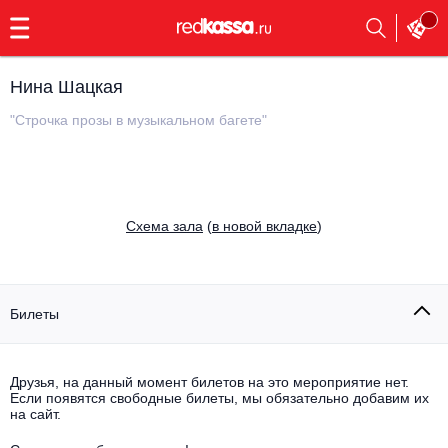
с
9:00
до
23:00
Нина Шацкая
Заказать
обратный
"Строчка прозы в музыкальном багете"
звонок
Главная
Все события
Выбрать мероприятие
Инди
Cхема зала
(
в новой вкладке
)
Все события
Как купить
Электронная музыка
Rap, hip-hop, RnB
Билеты
Все события
Контакты
Панк
Поэтический вечер
Друзья, на данный момент билетов на это мероприятие нет.
Если появятся свободные билеты, мы обязательно добавим их
Все события
Выбрать другой город
Концерты на теплоходе
на сайт.
Опера