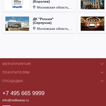
(Королев)
Московская область, г. Королёв, ул. Терешковой, д. 1.
ДК "Россия"
(Серпухов)
Московская область, г. Серпухов, ул. Советская, д. 90.
МЕРОПРИЯТИЯ
ПОКУПАТЕЛЯМ
Концерты
ПЛОЩАДКИ
О нас
Классика
+7 495 665 9999
Бар/Ресторан/Кафе
Как купить
Театры
info@redkassa.ru
Клуб
Возврат билетов
Фестивали