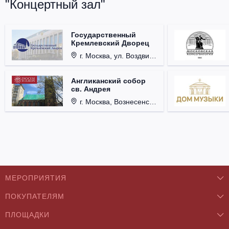
"Концертный зал"
Государственный
Кремлевский Дворец
г. Москва, ул. Воздвиженка, д. 1, Кремль.
Англиканский собор
св. Андрея
г. Москва, Вознесенский пер., д. 8/5, стр. 3.
МЕРОПРИЯТИЯ
ПОКУПАТЕЛЯМ
Концерты
ПЛОЩАДКИ
О нас
Классика