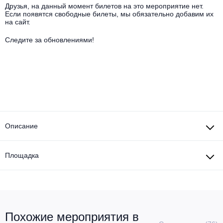
Другое для детей
Поп и эстрада
Друзья, на данный момент билетов на это мероприятие нет.
Известные актёры
Если появятся свободные билеты, мы обязательно добавим их
Все события
на сайт.
Детский концерт
Альтернатива
Комедия
Следите за обновлениями!
Детский спектакль
Классическая музыка
Все события
Творческий вечер
Детское шоу
Круиз Фест
Мюзикл, оперетта
Детский мюзикл
Open-air на ВДНХ
Балет
Описание
Джаз и блюз
Драма
Этно, фолк, кантри
Площадка
Музыкальный спектакль
Рок
Спектакль
Шансон, романс, авторская песня
Иммерсивный спектакль
Похожие мероприятия в