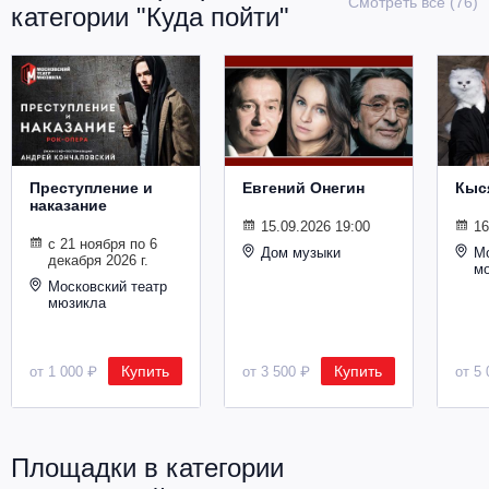
Смотреть все (76)
категории "Куда пойти"
Металл
Преступление и
Евгений Онегин
Кыс
наказание
15.09.2026 19:00
16
с 21 ноября по 6
Дом музыки
Мо
декабря 2026 г.
м
Московский театр
мюзикла
Купить
Купить
от 1 000 ₽
от 3 500 ₽
от 5 
Площадки в категории